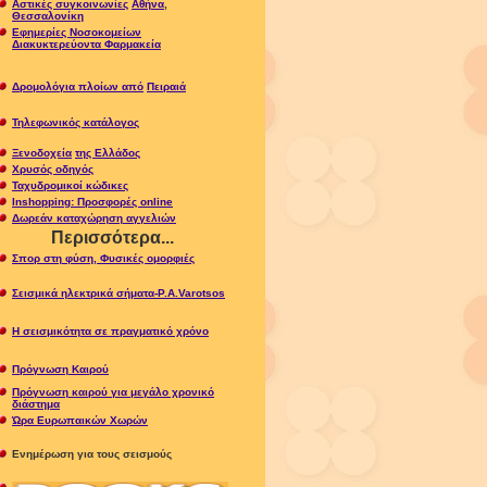
Αστικές συγκοινωνίες
Αθήνα
,
Θεσσαλονίκη
Εφημερίες Νοσοκομείων
Διακυκτερεύοντα Φαρμακεία
Δρομολόγια πλοίων από
Πειραιά
Τηλεφωνικός κατάλογος
Ξενοδοχεία
της Ελλάδος
Χρυσός οδηγός
Ταχυδρομικoί κώδικες
Inshopping: Προσφορές online
Δωρεάν καταχώρηση αγγελιών
Περισσότερα.
..
Σπορ στη φύση, Φυσικές ομορφιές
Σεισμικά ηλεκτρικά σήματα-P.A.Varotsos
Η σεισμικότητα σε πραγματικό χρόνο
Πρόγνωση Καιρού
Πρόγνωση καιρού για μεγάλο χρονικό
διάστημα
Ώρα Ευρωπαικών Χωρών
Ενημέρωση για τους σεισμούς