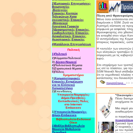
2)Εμπορικές Επιχειρήσεις-
Βιομηχανίες
-Βιοτεχνίες
Εταιρείες Κινητών
Πίεση από Φρανκφούρτη 
Τηλεφώνων,Κατα
Μόνο όσοι εντάσσονται στ
σκευαστικές Εταιρείες
διαμήνυσε ο SSM. Ζητά να 
-Μηχανικοί
Αυστηρή σύσταση να προχω
Λογιστικά Γραφεία
σύμφωνα με ασφαλείς πληρ
3)Διαφημιστικές Εταιρείες,
Φρανκφούρτης στο χθεσινό
Συμβουλευτικές Εταιρείες,
να ενταχθεί στον νόμο Κα
Ασφαλιστικές Εταιρείες,
Ο αντιπρόεδρος της Kομισ
Αεροπορικές Εταιρείες
επαρκώς περιεκτικός, ώστε
4)Κατάλογοι Επιχειρήσεων
Η «εντολή» των εποπτών (
Πολιτική
των ελληνικών τραπεζών ήτ
1)Πολιτική
σύγκρουση με τις κυβερνητ
2)Κόμματα-Πολιτικοί
ευρώ.
3)
Δίκαιο-Νομικοί
Στο επιχείρημα των τραπεζι
4)Πολιτιστικά Θέματα
ως επί το πλείστον, για τ
5)Στρατιωτικά θέματα
SSM Ντανιέλ Νουί υπέδειξα
5)Πόλεις
ότι το νομοθετικό πλαίσιο
Χρηματιστήριο
κατάστασης του δανειολήπ
1)
Χρηματιστηριακές
Εταιρείες,Ενημέρωση
περισσότερα...
για το Ελληνικό
Χρηματιστήριο
2)Επενδύσεις
Υπουργεία-Νομαρχίες
-
"Οικονομία 
Δήμοι-Πρεσβείες-
Πόσο διατηρή
Εκπαιδευτικές Πύλες
ατυχήματα πο
στο Internet-
Embasses
Μια σειρά γε
αναθεωρήσουν
1)
Yπουργεία-Νομαρχίες-
Δήμοι-Embasses
οι παγκόσμιε
Βιβλιοπωλεία-Εκδοτικοί
περισσότερα
Οίκοι
Χρονικό όριο
1)Βιβλία-Βιβλιοπωλεία
Ο τουρκικός
Μουσεία,Μυθολογία
με τον πρόεδ
Περιοδικά