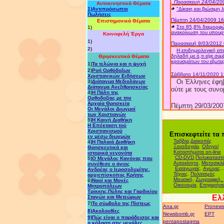
, Παρασκευή 24/04/20
Αυτοκινηστικά Θέματα
1)Αντιπρόσωποι
"Δίκαιη και βιώσιμη
Πωλήσεις
Πέμπτη 24/04/2009 16
Επιστημονικά Θέματα
Στο 85,8% διαμορφώ
1)
ανακοίνωση του υπουργ
Κοινοφελή Έργα
1)
Παρασκευή 9/03/2012 
2)
Η επιδημιολογική επι
δηλαδή με ό,τι είχε σ
Θρησκευτικά Θέματα
κρουσμάτων του εξωτερι
1)
Τα τελώνια και η ψυχή
2)
Ροή Ορθόδοξων
Σάββατο 14/11/2020 1
Χριστιανικών Eιδήσεων
Οι Έλληνες έφη
3)
Διάταγμα Μεδιολάνων
Διάταγμα Ανεξιθρησκείας
ούτε με τους συνο
4)
Η Πάλη της
Ορθοδοξίας με την
Αρχαία Θρησκεία
Πέμπτη 29/03/200
Οι Μεγάλοι Διωγμοί
των Χριστιανών
5
)
Η Καινή Διαθήκη
Η Επέκταση τού
Χριστιανισμού
Επισκεφτείτε τα 
εν μέσω διωγμών
Ταξίδια
,
Διακοπές
4
)
Η Παλαιά Διαθήκη
Ξενοδοχεία
,
Οδηγοί
Θρησκευτικά και
Καταστήματα on-line
ιστορικά γεγονότα
CD-DVD
,
Πολυκαταστ
5
)
Ο Μεγάλος Κανόνας που
Αυτοκίνητο
,
Μοτοσικλ
συνέθεσε ο άγιος
Εισαγωγείς
,
Αγώνες
..
Ανδρέας ο Ιεροσολυμίτης,
Τέχνες
,
Πολιτισμός
αρχιεπίσκοπος Κρήτης
Μουσική
,
Ζωγραφική..
6)
Ναοί και Μονές
Οικονομία
,
Επιχειρήσε
Μητροπόλεων
Τρίκκης,Πύλης και Γαρδικίου
Ελ
Σταγών και Μετεώρων
7)
Το σύμβολο της Πίστεως
Ana.gr
Pronew
8)
Ακολουθίες
Newsbomb.gr
ΕΡΤ
9)
Πώς είναι ο παράδεισος και
pentapostagma
η κόλαση στις μεγάλες