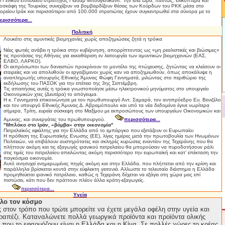
ύ Γενικού επιτελείου στρατηγός Γιασάρ Μπουγιούκανιτ. Την ίδια ώρα, πάντως, ελικόπτερα και
οσκάφη της Τουρκίας συνεχίζουν να βομβαρδίζουν θέσεις των Κούρδων του PKK μέσα στο
ορείου Ιράκ και περισσότεροι από 100.000 στρατιώτες έχουν συγκεντρωθεί στα σύνορα με το
ερισσότερα...
Πολιτική
Λουκέτο στις αμυντικές βιομηχανίες χωρίς αποζημιώσεις ζητά η τρόικα
Νέες φωτιές ανάβει η τρόικα στην κυβέρνηση, απορρίπτοντας ως «μη ρεαλιστικές και βιώσιμες»
τις προτάσεις της Αθήνας για εκκαθάριση εν λειτουργία των αμυντικών βιομηχανιών (ΕΑΣ,
ΕΛΒΟ, ΛΑΡΚΟ).
Οι εκπρόσωποι των δανειστών προκρίνουν το μοντέλο της πτώχευσης, ζητώντας να κλείσουν οι
εταιρείες και να απολυθούν οι εργαζόμενοι χωρίς καν να αποζημιωθούν, όπως αποκάλυψε η
αναπληρωτής υπουργός Εθνικής Άμυνας Φώφη Γεννηματά, μιλώντας στο περιθώριο της
εκδήλωσης του ΠΑΣΟΚ για την επέτειο της 3ης Σεπτέμβρη.
Τις απαιτήσεις αυτές η τρόικα γνωστοποίησε μέσω ηλεκτρονικού μηνύματος στο υπουργείο
Οικονομικών χτες (Δευτέρα) το απόγευμα.
Η κ. Γεννηματά επικοινώνησε με τον πρωθυπουργό Αντ. Σαμαρά, τον αντιπρόεδρο Ευ. Βενιζέλο
και τον υπουργό Εθνικής Άμυνας Δ. Αβραμόπουλο και υπό τα νέα δεδομένα έγινε νωρίτερα
σήμερα, Τρίτη, ευρεία σύσκεψη στο Μαξίμου με εκπροσώπους των υπουργείων Οικονομικών και
Αμυνας, και συνεργάτες του πρωθυπουργού.
περισσότερα...
"Μπλόκο στο Ιράν, «βόμβα» στην οικονομία"
Πετρελαϊκός εφιάλτης για την Ελλάδα από το εμπάργκο που εξετάζουν οι Ευρωπαίοι
Η πρόθεση της Ευρωπαϊκής Ενωσης (ΕΕ), λίγες ημέρες μετά την πρωτοβουλία των Ηνωμένων
Πολιτειών, να επιβάλουν αυστηρότατες και σκληρές κυρώσεις εναντίον της Τεχεράνης που θα
πλήττουν ακόμη και τις εξαγωγές ιρανικού πετρελαίου θα μπορούσαν να πυροδοτήσουν ράλι
στις τιμές του πετρελαίου απειλώντας ακόμη περισσότερο την ευρωπαϊκή και κατ’ επέκταση την
παγκόσμια οικονομία.
Αυτό ανησυχεί ενημερωμένες πηγές ακόμη και στην Ελλάδα, που πλήττεται από την κρίση και
παράλληλα βρίσκεται κοντά στην εύφλεκτη γειτονιά. Αλλωστε το τελευταίο διάστημα η Ελλάδα
προμηθεύεται ιρανικό πετρέλαιο, καθώς η Τεχεράνη δέχεται να εξάγει στη χώρα μας επί
πιστώσει, κάτι που δεν πράττουν πλέον άλλα κράτη-εξαγωγείς.
περισσότερα...
Υγεία
 όλο τον κόσμο
στον τρόπο που τρώτε μπορείτε να έχετε μεγάλα οφέλη στην υγεία και
τραπέζι. Καταναλώνετε πολλά γεωργικά προϊόντα και προϊόντα ολικής
που το εφαρμόζουν είναι η Ελλάδα και η Κίνα. Σε πολλές χώρες το κρέας