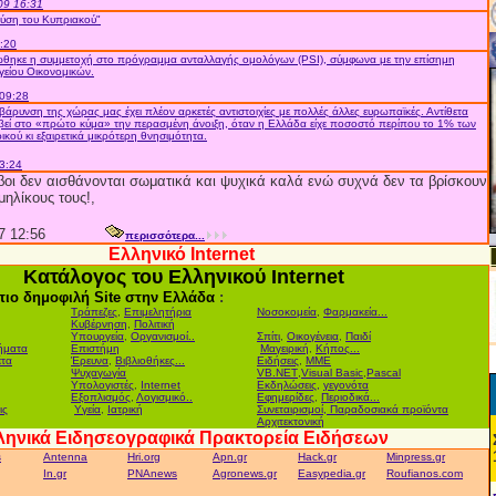
09 16:31
 λύση του Κυπριακού"
:20
θηκε η συμμετοχή στο πρόγραμμα ανταλλαγής ομολόγων (PSI), σύμφωνα με την επίσημη
είου Οικονομικών.
09:28
βάρυνση της χώρας μας έχει πλέον αρκετές αντιστοιχίες με πολλές άλλες ευρωπαϊκές. Αντίθετα
υμβεί στο «πρώτο κύμα» την περασμένη άνοιξη, όταν η Ελλάδα είχε ποσοστό περίπου το 1% των
κού κι εξαιρετικά μικρότερη θνησιμότητα.
3:24
βοι δεν αισθάνονται σωματικά και ψυχικά καλά ενώ συχνά δεν τα βρίσκουν
μηλίκους τους!,
7 12:56
περισσότερα...
Ελληνικό Internet
Κατάλογος του Ελληνικού Internet
πιο δημοφιλή Site στην Ελλάδα
:
Τράπεζες
,
Επιμελητήρια
Νοσοκομεία
,
Φαρμακεία...
Κυβέρνηση
,
Πολιτική
Υπουργεία
,
Οργανισμοί..
Σπίτι
,
Οικογένεια
,
Παιδί
ήματα
Επιστήμη
Μαγειρική
,
Κήπος...
έτα
Έρευνα
,
Βιβλιοθήκες...
Ειδήσεις
,
ΜΜΕ
.
Ψυχαγωγία
VB.NET
,
Visual Basic
,
Pascal
Υπολογιστές
,
Internet
Εκδηλώσεις,
γεγονότα
Εξοπλισμός
,
Λογισμικό..
Εφημερίδες
,
Περιοδικά...
ις
Υγεία
,
Ιατρική
Συνεταιρισμοί, Παραδοσιακά προϊόντα
Αρχιτεκτονική
ληνικά Ειδησεογραφικά Πρακτορεία Ειδήσεων
s
Antenna
Hri.org
Apn.gr
Hack.gr
Minpress.gr
In.gr
PNAnews
Agronews.gr
Easypedia.gr
Roufianos.com