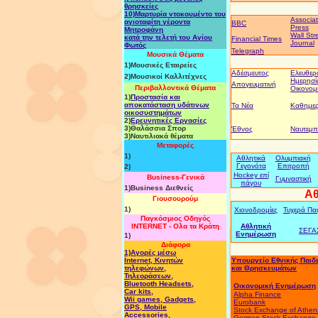
θρησκείες
10)
Mαρτυρία ντοκουμέντο του
Associa
αγιοταφίτη γέροντα
BBC
Press
Μητροφάνη
Wall Str
κατά την τελετή του Αγίου
Financial Times
Journal
Φωτός
Telegraph
Μουσικά Θέματα
1)Μουσικές Εταιρείες
Αδέσμευτος
Ελευθερ
2)Μουσικοί Καλλιτέχνες
Ημερησί
Απογευματινή
Περιβαλλοντικά Θέματα
Οικονομ
1)
Προστασία και
αποκατάσταση υδάτινων
Τα Νέα
Καθημερ
οικοσυστημάτων
2)
Ερευνητικές Εργασίες
3)
Θαλάσσια Σπορ
Έθνος
Ναυτεμπ
3)
Ναυτιλιακά θέματα
Mεταφορές
1)
Αθλητικά
Ολυμπιακή
Γεγονότα
Επιτροπή
2)
Hockey επί
Business-Γενικά
Γυμναστική
πάγου
1)Business Διεθνείς
Αθ
Γιουσουρούμ
1)
Χιονοδρομίες
Τυχερά Παι
Παγκόσμιος Οδηγός
INTERNET - Ολα τα Κράτη
Αθλητική
ΣΕΓΑ
Ενημέρωση
1)
Διάφορα
1)Αγορές μέσω
Internet, Kινητών
Υπουργείο Εθνικής Παιδ
τηλεφώνων,
και Θρησκευμάτων
Τηλεοράσεων,
Bluetooth Headsets,
Οικονομική
Ενημέρωση
Car kits,
Alpha Finance
Wii games, Gadgets,
Eurobank
GPS, Mobile
Stock Exchange of Athen
Accessories,
German Stock Exchange