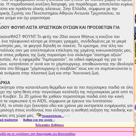
ρα. Η παραδοσιακή κινέζικη διατροφή, για παράδειγμα, αποτελείται κυρίως
ούτα και προϊόντα ολικής αλέσεως. Στην Ελλάδα, σύμφωνα με την
ατρικής Σχολής του Πανεπιστημίου Αθηνών Αντωνία Τριχοπούλου, τα
ριο γεύμα και όχι γαρνιτούρα.
ΛΟΟΥ ΦΟΥΝΤ-ΛΙΣΤΑ ΧΡΩΣΤΙΚΩΝ ΟΥΣΙΩΝ ΚΑΙ ΠΡΟΣΘΕΤΩΝ ΓΙΑ
ύ αιώναΦΑΣΤ ΦΟΥΝΤ:Το φετίχ του 20ού αιώνα Μήπως η κουζίνα του
ι ένα τηλεφωνικό κέντρο με άπειρες γραμμές, συνδεδεμένες με τα μικρά
ινότητάς μας, τα φαγητά δηλαδή σε πακέτο; Το ερώτημα, στα τέλη του
 πολλούς σαν μια απελπισμένοι επίκληση της χαμένης κοινωνικότητάς μας,
τα στους ρυθμούς της ζωής παρασύρει ένα ολόκληρο ''σύστημα αξιών''
υπίας. Αν η εφημερίδα ''Λιμπερασιόν'', σε ειδικό αφιέρωμά της για τα
ιώνα, κατατάσσει σ' αυτά και το χάμπουργκερ, αποθεώνοντας την ιδεολογία
, τότε στο δίλημμα ''χάμπουργκερ ή σουβλάκι'' ίσως και να συμπυκνώνεται η
ρά ανάμεσα στην πλαστική ζωή και στην ?κανονική ζωή.
ΑΡΚΙΑ
 σκήπτρα στην κατανάλωση θερμίδων και τα πιο παχύσαρκα παιδιά σε όλη
ει την τρίτη θέση στην παγκόσμια κατάταξη της παχυσαρκίας μετά από τη
το Κουβέιτ. Σε 20 χρόνια θα χαθούν περισσότερα παιδιά από την κακή
ό τα ναρκωτικά ή το AIDS, σύμφωνα με έρευνα του Ινστιτούτου
), το οποίο έχει ξεκινήσει εδώ και χρόνια μία εκστρατεία ενημέρωσης για
προσοχή στους κινδύνους που ελλοχεύει η αισθητή αύξηση της παιδικής και
κίας στη χώρα μας.
περισσότερα...
ικά πρότυπα
Άρθρα για την υγεία ;
Τελευταίες Ειδήσεις
ιδά για το «μπλόκο» στη δικογραφία του Βατοπαιδίου