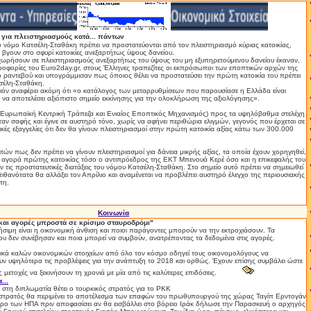
για πλειστηριασμούς κατά... πάντων
ο νόμο Κατσέλη-Σταθάκη πρέπει να προστατεύονται από τον πλειστηριασμό κύριας κατοικίας,
βγουν στο σφυρί κατοικίες ανεξαρτήτως ύψους δανείου.
ρήσουν σε πλειστηριασμούς ανεξαρτήτως του ύψους του μη εξυπηρετούμενου δανείου έκαναν,
οφορίες του Euro2day.gr, στους Έλληνες τραπεζίτες οι εκπρόσωποι των εποπτικών αρχών της
 ραντεβού και υπογράμμισαν πως όποιος θέλει να προστατεύσει την πρώτη κατοικία του πρέπει
τσέλη-Σταθάκη.
ιόν αναφέρει ακόμη ότι «ο κατάλογος των μεταρρυθμίσεων που παρουσίασε η Ελλάδα είναι
 να αποτελέσει αξιόπιστο σημείο εκκίνησης για την ολοκλήρωση της αξιολόγησης».
Ευρωπαϊκή Κεντρική Τράπεζα και Ενιαίος Εποπτικός Μηχανισμός) προς τα υψηλόβαθμα στελέχη
αν σαφής και έγινε σε αυστηρό τόνο, χωρίς να αφήνει περιθώρια ελιγμών, γεγονός που έρχεται σε
ικές εξαγγελίες ότι δεν θα γίνουν πλειστηριασμοί στην πρώτη κατοικία αξίας κάτω των 300.000
τών πως δεν πρέπει να γίνουν πλειστηριασμοί για δάνεια μικρής αξίας, τα οποία έχουν χορηγηθεί,
ην αγορά πρώτης κατοικίας τόσο ο αντιπρόεδρος της ΕΚΤ Μπενουά Κερέ όσο και η επικεφαλής του
ν τις προστατευτικές διατάξεις του νόμου Κατσέλη-Σταθάκη. Στο σημείο αυτό πρέπει να σημειωθεί
 πιθανότατα θα αλλάξει τον Απρίλιο και αναμένεται να προβλέπει αυστηρό έλεγχο της περιουσιακής
τη.
Κοινωνία
και αγορές μπροστά σε κρίσιμο σταυροδρόμι"
σιμη είναι η οικονομική άνθιση και ποιοι παράγοντες μπορούν να την εκτροχιάσουν. Τα
υ δεν συνέβησαν και ποια μπορεί να συμβούν, ανατρέποντας τα δεδομένα στις αγορές.
νικά καλών οικονομικών στοιχείων από όλο τον κόσμο οδηγεί τους οικονομολόγους να
 υψηλότερα τις προβλέψεις για την ανάπτυξη το 2018 και ορθώς. Έχουν επίσης συμβάλει ώστε
ς μετοχές να ξεκινήσουν τη χρονιά με μία από τις καλύτερες επιδόσεις.
...
 στη διπλωματία θέτει ο τουρκικός στρατός για το ΡΚΚ
 στρατός θα περιμένει το αποτέλεσμα των επαφών του πρωθυπουργού της χώρας Ταγίπ Ερντογάν
ρο των ΗΠΑ πριν αποφασίσει αν θα εισβάλλει στο βόρειο Ιράκ δήλωσε την Παρασκευή ο αρχηγός