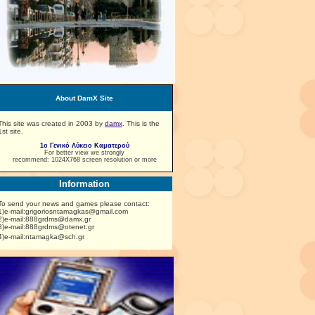
About DamX Site
This site was created in 2003 by
damx
. This is the
1st site.
1ο Γενικό Λύκειο Καματερού
For better view we strongly
recommend: 1024X768 screen resolution or more
Information
To send your news and games please contact:
1)e-mail:grigoriosntamagkas@gmail.com
2)e-mail:888grdms@damx.gr
3)e-mail:888grdms@otenet.gr
4)e-mail:ntamagka@sch.gr