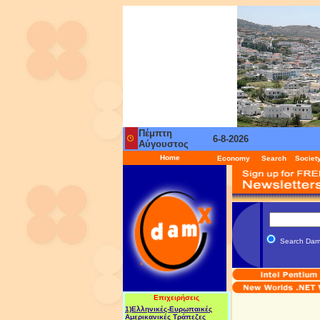
Πέμπτη
6-8-2026
Aύγουστος
Home
Economy
Search
Societ
Search Da
Επιχειρήσεις
1)Ελληνικές-Ευρωπαικές
Αμερικανικές Τράπεζες