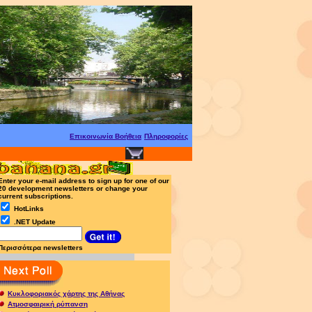
Eπικοινωνία
Βοήθεια
Πληροφορίες
Enter your e-mail address to sign up for one of our
20 development newsletters or change your
current subscriptions.
HotLinks
.NET Update
Περισσότερα newsletters
Κ
υκλοφοριακός χάρτης της Αθήνας
Ατμοσφαιρική ρύπανση