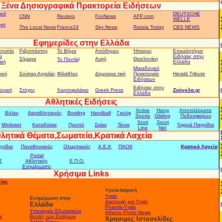
Ξένα Δησιογραφικά Πρακτορεία Ειδήσεων
ted
DEUTSCHE
CNN
Reuters
FoxNews
AFP.com
WELLE
eet
The Local News
France24
Sky News
Rassia Today
CBS NEWS
Εφημερίδες στην Ελλάδα
οτυπία
Ριζοσπάστης
Το Βήμα
Απόδημος
Ήπειρος
Επιμελητήριο
α
Ειδήσεις στην
ι
Σήμερα
Aυγή
Θεσ/λονίκη
Το Ποντίκ
ική
Ελλάδα
Μακεδονικό
ινή
Σούπερ Αγγελίες
Φίλαθλος
Δημοκρα τική
Πρακτορείο
Herald Tribute
Ειδήσεων
Ειδήσεις στην
ορική
Στόχος
Χαρτοφυλάκιο
Greek Press
Ζούγκλα.gr
Ελλάδα
Αθλητικές Ειδήσεις
Active
Hang
Aποτελέσματα
Βόλευ
Aεραθλητισμός
Bowling
Ηandball
Γκολφ
Sports
Gliding
Ποδοσφαίρου
Srort
Sport
Μπάσκετ
Καταδύσεις
Προπό
Σκάκι
Τέννις
Τυχερά Παιχνίδια
Line
Net
λητικά Θέματα,Σωματεία,Κρατικά Λαχεία
χνίδια
Παναθηναικός
Ολυμπιακός
Α.Ε.Κ
ΠΑΟΚ
Κρατικά Λαχεία
Portal
Σ
Aθλητικής
Ε.Π.Ο.
Ενημέρωσης
Χρήσιμα Links
είας
Υγεία-Ιατρική
Υγεία
Ενημέρωση στην
Διατροφή και Υγεία
Ελλάδα
Phantis-Υγεία
Υπουργείο Εξωτερικών
Athens Photo News
s
Βουλή των Ελλήνων
Χρησιμες Ιστοσελίδες
Δελτία Τύπου