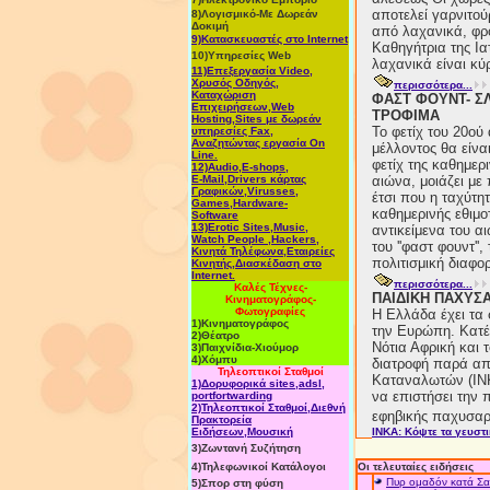
αποτελεί γαρνιτού
8)Λογισμικό-Με Δωρεάν
Δοκιμή
από λαχανικά, φρ
9)Κατασκευαστές στο Internet
Καθηγήτρια της Ι
10)Υπηρεσίες Web
λαχανικά είναι κύ
11)Επεξεργασία Video,
Χρυσός Οδηγός,
περισσότερα...
Καταχώριση
ΦΑΣΤ ΦΟΥΝΤ- Σ
Επιχειρήσεων,Web
ΤΡΟΦΙΜΑ
Hosting,Sites με δωρεάν
Το φετίχ του 20ο
υπηρεσίες Fax,
Aναζητώντας εργασία On
μέλλοντος θα είνα
Line
.
φετίχ της καθημερ
12)Audio,E-shops,
E-Mail,Drivers κάρτας
αιώνα, μοιάζει με
Γραφικών,Virusses,
έτσι που η ταχύτη
Games,Hardware-
καθημερινής εθιμοτ
Software
13)Erotic Sites,Music,
αντικείμενα του α
Watch People ,Hackers,
του ''φαστ φουντ''
Κινητά Τηλέφωνα,Εταιρείες
πολιτισμική διαφο
Κινητής,Διασκέδαση στο
Internet.
περισσότερα...
Καλές Τέχνες-
ΠΑΙΔΙΚΗ ΠΑΧΥΣ
Κινηματογράφος-
Φωτογραφίες
H Ελλάδα έχει τα
1)Κινηματογράφος
την Ευρώπη. Kατέχ
2)Θέατρο
Νότια Αφρική και 
3)Παιχνίδια-Χιούμορ
4)Χόμπυ
διατροφή παρά απ
Τηλεοπτικοί Σταθμοί
Καταναλωτών (ΙΝΚΑ
1)Δορυφορικά sites,adsl,
να επιστήσει την 
portfortwarding
2)Τηλεοπτικοί Σταθμοί,Διεθνή
εφηβικής παχυσαρ
Πρακτορεία
Ειδήσεων,Μουσική
ΙΝΚΑ: Kόψτε τα γευστ
3)Ζωντανή Συζήτηση
4)Τηλεφωνικοί Κατάλογοι
Οι τελευταίες ειδήσεις
Πυρ ομαδόν κατά Σαν
5)Σπορ στη φύση