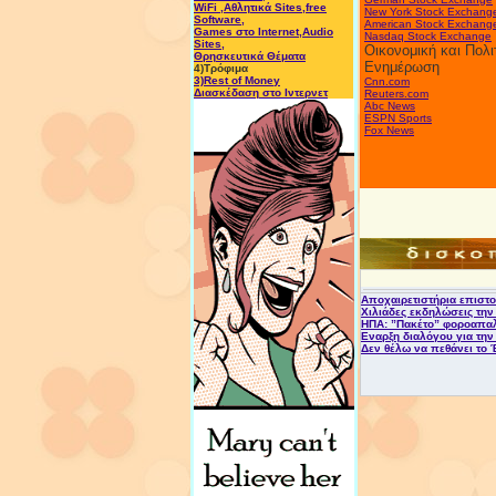
WiFi ,Αθλητικά Sites,free
New York Stock Exchang
Software,
American Stock Exchang
Games στο Internet,Audio
Nasdaq Stock Exchange
Sites,
Οικονομική και Πολι
Θρησκευτικά Θέματα
Ενημέρωση
4)Τρόφιμα
3)Rest of Money
Cnn.com
Διασκέδαση στο Ιντερνετ
Reuters.com
Abc News
ESPN Sports
Fox News
Αποχαιρετιστήρια επιστ
Χιλιάδες εκδηλώσεις την
ΗΠΑ: ”Πακέτο” φοροαπα
Εναρξη διαλόγου για την
Δεν θέλω να πεθάνει το 