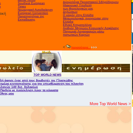
Δρομολόγια Προαστιακού Σιδηρόδρομου
e
Southest European
Ηλεκρονική Υποβολή
e
Times
των Φορολογικών μσς
Νομαρχιακή Αυτοδιοίκηση
Δηλώσεων
τική
European Convention
Ο καιρός στην Ελλάδα
Παρατηρητήριο της
Μετεωρολογικές προγνώσεις στην
Εκπαίδευσης
Ελλάδα
Εθνικό Κτηματολόγιο
Αριθμός Μητρώου Κοινωνικής Ασφάλισης
Πληρωμές Λογαριασμών μέσω
πιστωτικών Καρτών
<
περισσότερα...
TOP WORLD NEWS
ολή άφησε ένας από τους βομβιστές της Γλασκώβης
 ημέρα κινητοποίησης για την υπερθέρμανση του πλανήτη
λλαγών 140 δισ. δολαρίων
 Παιδεία με πρόσκληση προς τα κόμματα
Έθνος μου
More Top World News >