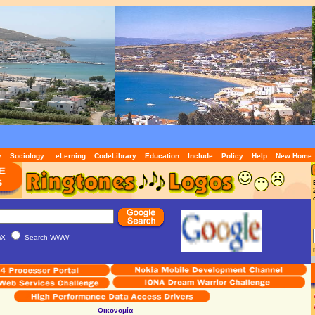
y
Sociology
eLerning
CodeLibrary
Education
Include
Policy
Help
New Home
mX
Search WWW
Οικονομία