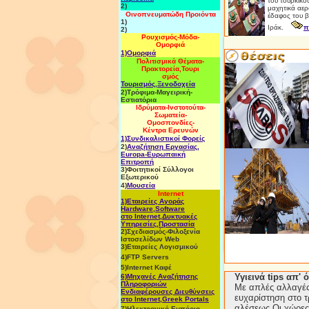
του τουρκικο
2)
μαχητικά αερ
Οινοπνευματώδη Προιόντα
έδαφος του β
1)
Ιράκ.
π
2)
Ρουχισμός-Μόδα-
Ομορφιά
1)Ομορφιά
Πολιτισμικά Θέματα-
Πρακτορεία,Τουρι
σμός
Τουρισμός,Ξενοδοχεία
2)Τρόφιμα-Μαγειρική-
Εστιατόρια
Ιδρύματα-Ινστοτούτα-
Σωματεία-
Ομοσπονδίες-
Κέντρα Ερευνών
1)Συνδικαλιστικοί Φορεί
ς
2)
Αναζήτηση Εργασίας,
Εuropa-Ευρωπαική
Επιτροπή
3)Φοιτητικοί Σύλλογοι
Εξωτερικού
4)
Μουσεία
Internet
1)Εταιρείες Αγοράς
Hardware,Software
στο Internet,Δυκτυακές
Υπηρεσίες,Προστασία
2)Σχεδιασμός-Φιλοξενία
Iστοσελίδων Web
3)Εταιρείες Λογισμικού
4)FTP Servers
5)Internet Καφέ
Υγιεινά tips απ'
6)Μηχανές Αναζήτησης
Πληροφοριών
Με απλές αλλαγές 
Ενδιαφέρουσες Διευθύνσεις
ευχαρίστηση στο 
στο Internet,Greek Portals
αλέσεως Οι χώρες 
7)Ηλεκτρονικό Εμπόριο